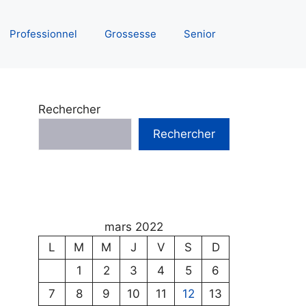
Professionnel
Grossesse
Senior
Rechercher
Rechercher
mars 2022
L
M
M
J
V
S
D
1
2
3
4
5
6
7
8
9
10
11
12
13