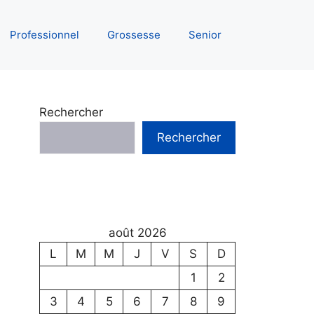
Professionnel
Grossesse
Senior
Rechercher
Rechercher
août 2026
L
M
M
J
V
S
D
1
2
3
4
5
6
7
8
9