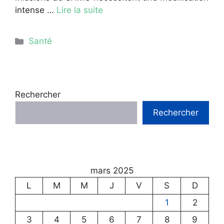
intense …
Lire la suite
Catégories
Santé
Rechercher
Rechercher
mars 2025
L
M
M
J
V
S
D
1
2
3
4
5
6
7
8
9