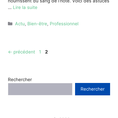
nourrissent du sang de l’hôte. Voici des astuces
…
Lire la suite
Catégories
Actu
,
Bien-être
,
Professionnel
Page
Page
←
précédent
1
2
Rechercher
Rechercher