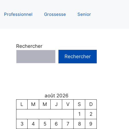
Professionnel
Grossesse
Senior
Rechercher
Rechercher
août 2026
L
M
M
J
V
S
D
1
2
3
4
5
6
7
8
9