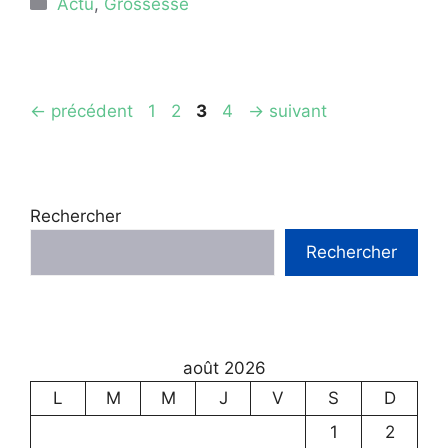
Actu
,
Grossesse
Page
Page
Page
Page
←
précédent
1
2
3
4
→
suivant
Rechercher
Rechercher
août 2026
L
M
M
J
V
S
D
1
2