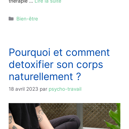
thérapie …
Lire la suite
Catégories
Bien-être
Pourquoi et comment
detoxifier son corps
naturellement ?
18 avril 2023
par
psycho-travail