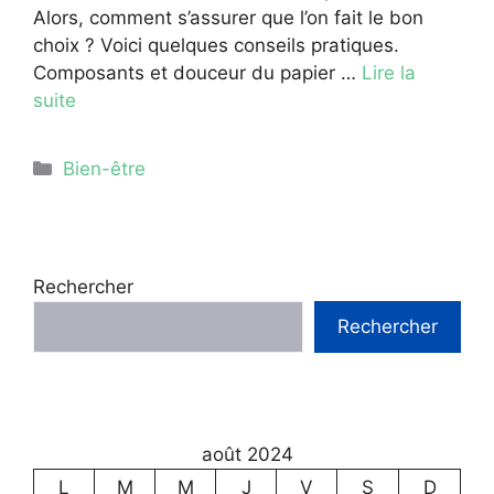
Alors, comment s’assurer que l’on fait le bon
choix ? Voici quelques conseils pratiques.
Composants et douceur du papier …
Lire la
suite
Catégories
Bien-être
Rechercher
Rechercher
août 2024
L
M
M
J
V
S
D